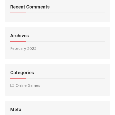
Recent Comments
Archives
February 2025
Categories
Online Games
Meta