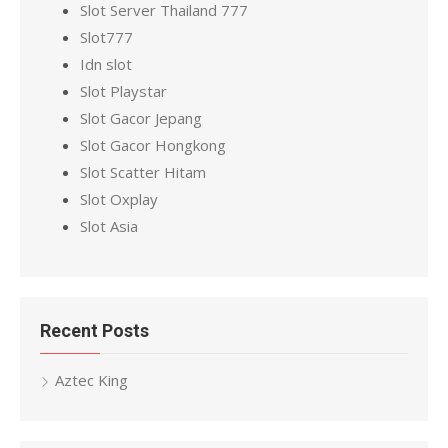
Slot Server Thailand 777
f
Slot777
o
Idn slot
r
Slot Playstar
:
Slot Gacor Jepang
Slot Gacor Hongkong
Slot Scatter Hitam
Slot Oxplay
Slot Asia
Recent Posts
Aztec King