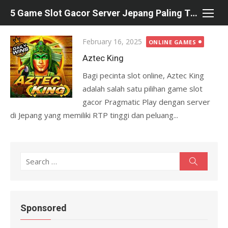
Skip
5 Game Slot Gacor Server Jepang Paling TOP
to
content
Posted
February 16, 2025
ONLINE GAMES
on
Aztec King
Bagi pecinta slot online, Aztec King
adalah salah satu pilihan game slot
gacor Pragmatic Play dengan server
di Jepang yang memiliki RTP tinggi dan peluang...
S
S
e
e
a
r
a
c
r
h
Sponsored
c
h